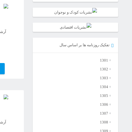
آرشیو
تفکیک روزنامه ها بر اساس سال
1301
1302
1303
1304
1305
1306
1307
1308
آرشیو
1309