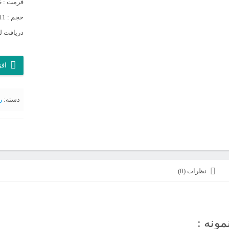
فرمت : JPG
حجم : 11 گیگابایت
دریافت لی
آرشیو
افز
روزنامه
کیهان
دسته:
ر
سال
1370
عدد
نظرات (0)
مونه :