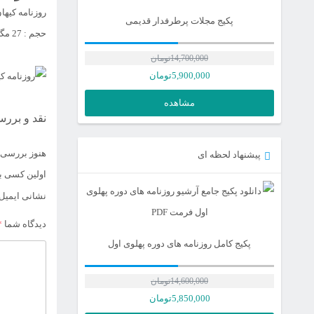
روزنامه کیهان 31 فروردین سال 
پکیج مجلات پرطرفدار قدیمی
حجم : 27 مگابایت | فرمت : pdf
14,700,000
تومان
5,900,000
تومان
مشاهده
نقد و بررس
هنوز بررسی‌
پیشنهاد لحظه ای
اولین کسی باش
نشانی ایمیل
دیدگاه شما
*
پکیج کامل روزنامه های دوره پهلوی اول
14,600,000
تومان
قیمت
5,850,000
تومان