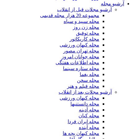
آرشیو مجله
آرشیو مجلات قبل از انقلاب
مجموعه 20 هزار مجله قدیمی
مجله سپید و سیاه
مجله زن روز
مجله توفیق
مجله کاریکاتور
مجله کیهان ورزشی
مجله تهران مصور
مجله جوانان امروز
مجله اطلاعات هفتگی
مجله ستاره سینما
مجله یغما
مجله سخن
مجله فیلم و هنر
آرشیو مجلات بعد از انقلاب
مجله کیهان ورزشی
مجله دانستنیها
مجله آدینه
مجله کیان
مجله ایران فردا
مجله آینده
مجله کیهان بچه ها