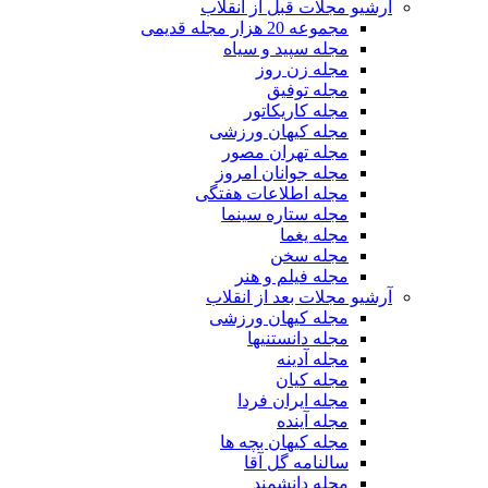
آرشیو مجلات قبل از انقلاب
مجموعه 20 هزار مجله قدیمی
مجله سپید و سیاه
مجله زن روز
مجله توفیق
مجله کاریکاتور
مجله کیهان ورزشی
مجله تهران مصور
مجله جوانان امروز
مجله اطلاعات هفتگی
مجله ستاره سینما
مجله یغما
مجله سخن
مجله فیلم و هنر
آرشیو مجلات بعد از انقلاب
مجله کیهان ورزشی
مجله دانستنیها
مجله آدینه
مجله کیان
مجله ایران فردا
مجله آینده
مجله کیهان بچه ها
سالنامه گل آقا
مجله دانشمند