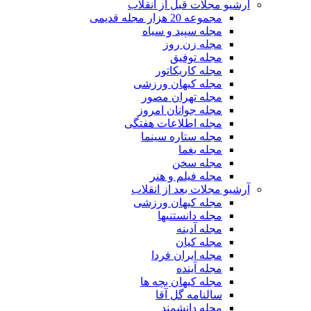
آرشیو مجلات قبل از انقلاب
مجموعه 20 هزار مجله قدیمی
مجله سپید و سیاه
مجله زن روز
مجله توفیق
مجله کاریکاتور
مجله کیهان ورزشی
مجله تهران مصور
مجله جوانان امروز
مجله اطلاعات هفتگی
مجله ستاره سینما
مجله یغما
مجله سخن
مجله فیلم و هنر
آرشیو مجلات بعد از انقلاب
مجله کیهان ورزشی
مجله دانستنیها
مجله آدینه
مجله کیان
مجله ایران فردا
مجله آینده
مجله کیهان بچه ها
سالنامه گل آقا
مجله دانشمند