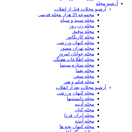
آرشیو مجله
آرشیو مجلات قبل از انقلاب
مجموعه 20 هزار مجله قدیمی
مجله سپید و سیاه
مجله زن روز
مجله توفیق
مجله کاریکاتور
مجله کیهان ورزشی
مجله تهران مصور
مجله جوانان امروز
مجله اطلاعات هفتگی
مجله ستاره سینما
مجله یغما
مجله سخن
مجله فیلم و هنر
آرشیو مجلات بعد از انقلاب
مجله کیهان ورزشی
مجله دانستنیها
مجله آدینه
مجله کیان
مجله ایران فردا
مجله آینده
مجله کیهان بچه ها