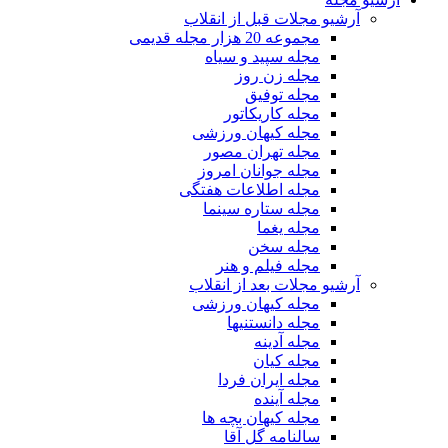
آرشیو مجلات قبل از انقلاب
مجموعه 20 هزار مجله قدیمی
مجله سپید و سیاه
مجله زن روز
مجله توفیق
مجله کاریکاتور
مجله کیهان ورزشی
مجله تهران مصور
مجله جوانان امروز
مجله اطلاعات هفتگی
مجله ستاره سینما
مجله یغما
مجله سخن
مجله فیلم و هنر
آرشیو مجلات بعد از انقلاب
مجله کیهان ورزشی
مجله دانستنیها
مجله آدینه
مجله کیان
مجله ایران فردا
مجله آینده
مجله کیهان بچه ها
سالنامه گل آقا