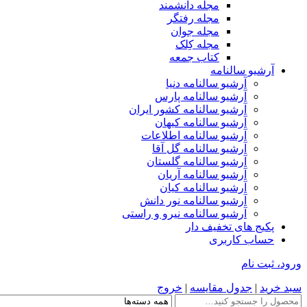
مجله دانشمند
مجله رفتگر
مجله جوان
مجله کِلک
کتاب جمعه
آرشیو سالنامه
آرشیو سالنامه دنیا
آرشیو سالنامه پارس
آرشیو سالنامه کشور ایران
آرشیو سالنامه کیهان
آرشیو سالنامه اطلاعات
آرشیو سالنامه گل آقا
آرشیو سالنامه گلستان
آرشیو سالنامه آریان
آرشیو سالنامه کیان
آرشیو سالنامه نور دانش
آرشیو سالنامه نیرو و راستی
پکیج های تخفیف دار
حساب کاربری
ورود، ثبت نام
سبد خرید
|
جدول مقایسه
|
خروج