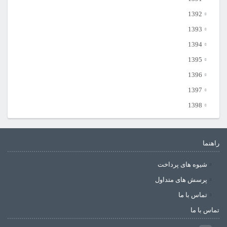
1392
1393
1394
1395
1396
1397
1398
راهنما
شیوه های پرداخت
پرسش های متداول
تماس با ما
تماس با ما