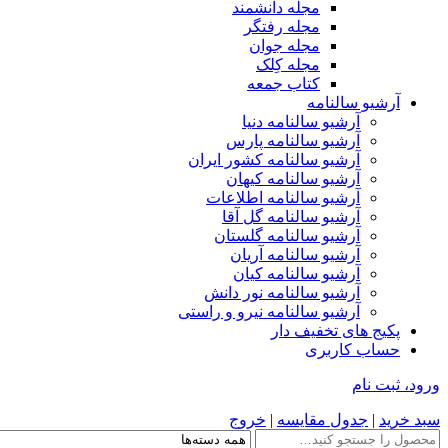
مجله دانشمند
مجله رفتگر
مجله جوان
مجله کِلک
کتاب جمعه
آرشیو سالنامه
آرشیو سالنامه دنیا
آرشیو سالنامه پارس
آرشیو سالنامه کشور ایران
آرشیو سالنامه کیهان
آرشیو سالنامه اطلاعات
آرشیو سالنامه گل آقا
آرشیو سالنامه گلستان
آرشیو سالنامه آریان
آرشیو سالنامه کیان
آرشیو سالنامه نور دانش
آرشیو سالنامه نیرو و راستی
پکیج های تخفیف دار
حساب کاربری
ورود، ثبت نام
سبد خرید
|
جدول مقایسه
|
خروج