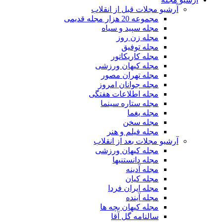
آرشیو مجلات قبل از انقلاب
مجموعه 20 هزار مجله قدیمی
مجله سپید و سیاه
مجله زن روز
مجله توفیق
مجله کاریکاتور
مجله کیهان ورزشی
مجله تهران مصور
مجله جوانان امروز
مجله اطلاعات هفتگی
مجله ستاره سینما
مجله یغما
مجله سخن
مجله فیلم و هنر
آرشیو مجلات بعد از انقلاب
مجله کیهان ورزشی
مجله دانستنیها
مجله آدینه
مجله کیان
مجله ایران فردا
مجله آینده
مجله کیهان بچه ها
سالنامه گل آقا