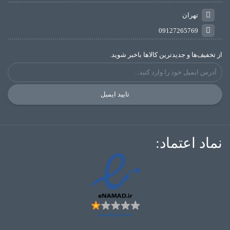
تهران
09127265769
از تخفیف‌ها و جدیدترین‌ کالاها باخبر شوید.
تایید ایمیل
نماد اعتماد: