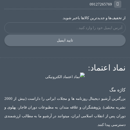
09127265769
از تخفیف‌ها و جدیدترین‌ کالاها باخبر شوید.
تایید ایمیل
نماد اعتماد:
کاژه مگ
بزرگترین آرشیو دیجیتال روزنامه ها و مجلات ایرانی را داراست (بیش از 2000
نشریه مختلف). پژوهشگران و علاقه مندان به مطبوعات دوران قاجار، پهلوی و
دوران پس از انقلاب اسلامی ایران، میتوانند در آرشیو ما به مطالب ارزشمندی
دسترسی پیدا کنند.