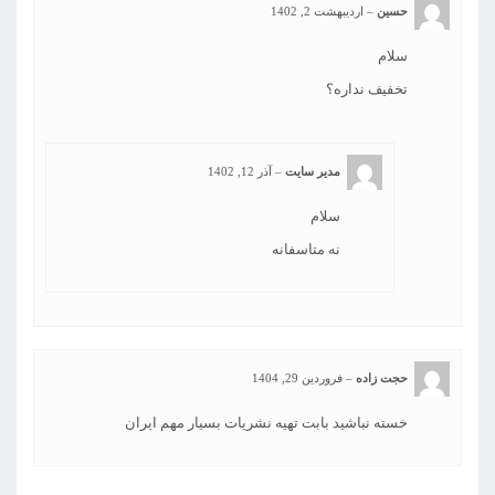
حسین
–
اردیبهشت 2, 1402
سلام
تخفیف نداره؟
مدیر سایت
–
آذر 12, 1402
سلام
نه متاسفانه
حجت زاده
–
فروردین 29, 1404
خسته نباشید بابت تهیه نشریات بسیار مهم ایران