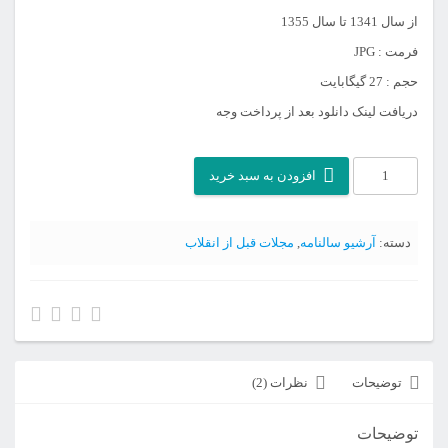
از سال 1341 تا سال 1355
فرمت : JPG
حجم : 27 گیگابایت
دریافت لینک دانلود بعد از پرداخت وجه
آرشیو
افزودن به سبد خرید
سالنامه
کیهان
دسته:
آرشیو سالنامه
,
مجلات قبل از انقلاب
عدد
توضیحات
نظرات (2)
توضیحات