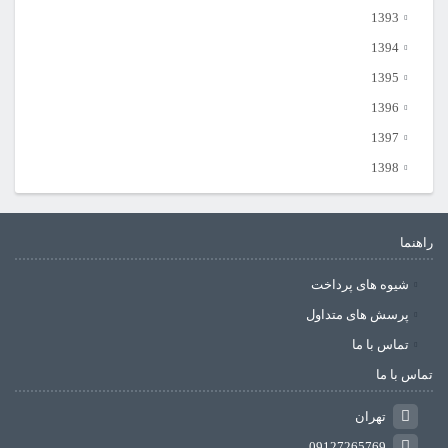
1393
1394
1395
1396
1397
1398
راهنما
شیوه های پرداخت
پرسش های متداول
تماس با ما
تماس با ما
تهران
09127265769