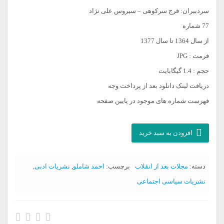
سردبیران: فرج سرکوهی – سیروس علی نژاد
77 شماره
از سال 1364 تا سال 1377
فرمت : JPG
حجم : 1.4 گیگابایت
دریافت لینک دانلود بعد از پرداخت وجه
فهرست شماره های موجود در پایین صفحه
آرشیو
افزودن به سبد خرید
مجله
آدینه
دسته:
مجلات بعد از انقلاب
برچسب:
احمد شاملو
,
نشریات ادبی
,
عدد
نشریات سیاسی اجتماعی