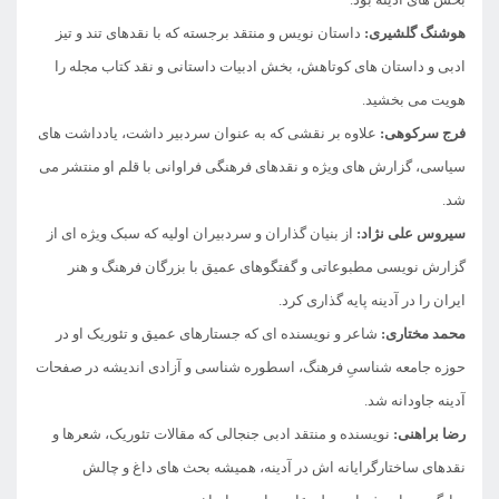
هوشنگ گلشیری:
داستان نویس و منتقد برجسته که با نقدهای تند و تیز
ادبی و داستان های کوتاهش، بخش ادبیات داستانی و نقد کتاب مجله را
هویت می بخشید.
فرج سرکوهی:
علاوه بر نقشی که به عنوان سردبیر داشت، یادداشت های
سیاسی، گزارش های ویژه و نقدهای فرهنگی فراوانی با قلم او منتشر می
شد.
سیروس علی نژاد:
از بنیان گذاران و سردبیران اولیه که سبک ویژه ای از
گزارش نویسی مطبوعاتی و گفتگوهای عمیق با بزرگان فرهنگ و هنر
ایران را در آدینه پایه گذاری کرد.
محمد مختاری:
شاعر و نویسنده ای که جستارهای عمیق و تئوریک او در
حوزه جامعه شناسیِ فرهنگ، اسطوره شناسی و آزادی اندیشه در صفحات
آدینه جاودانه شد.
رضا براهنی:
نویسنده و منتقد ادبی جنجالی که مقالات تئوریک، شعرها و
نقدهای ساختارگرایانه اش در آدینه، همیشه بحث های داغ و چالش