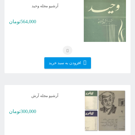
آرشیو مجله وحید
564,000
تومان
افزودن به سبد خرید
آرشیو مجله آرش
300,000
تومان