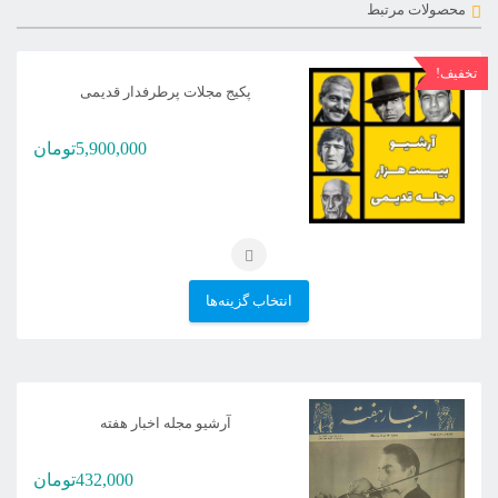
محصولات مرتبط
تخفیف!
پکیج مجلات پرطرفدار قدیمی
5,900,000
تومان
این
انتخاب گزینه‌ها
محصول
دارای
انواع
آرشیو مجله اخبار هفته
مختلفی
می
432,000
تومان
باشد.