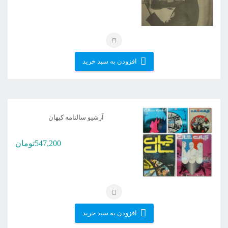
گزینه
ها
ممکن
است
افزودن به سبد خرید
در
صفحه
محصول
آرشیو سالنامه کیهان
انتخاب
شوند
547,200
تومان
افزودن به سبد خرید