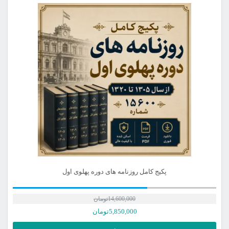
پکیج کامل روزنامه های دوره پهلوی اول
14,600,000
تومان
قیمت
5,850,000
تومان
اصلی
قیمت