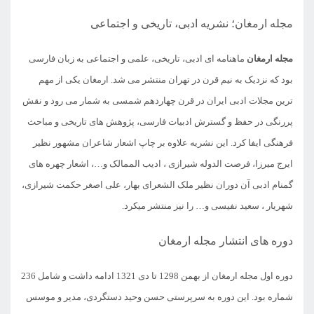
مجله ارمغان؛ نشریه ادبی، تاریخی و اجتماعی
مجله ارمغان
ماهنامه ای ادبی، تاریخی، علمی و اجتماعی به زبان فارسی
بود که نزدیک به نیم قرن در تهران منتشر می شد. ارمغان یکی از مهم
ترین مجلات ادبی ایران در قرن چهاردهم شمسی به شمار می رود و نقش
پررنگی در حفظ و گسترش ادبیات فارسی، پژوهش های تاریخی و مباحث
فرهنگی ایفا کرد. این نشریه علاوه بر چاپ اشعار شاعران مشهور نظیر
ایرج میرزا، فرصت الدوله شیرازی ، ادیب الممالک و…، اشعار چهره های
گمنام ادبی آن دوران نظیر ملک الشعرای بهار، علی اصغر حکمت شیرازی،
شهریار ، سعید نفیسی و… را نیز منتشر میکرد.
دوره های انتشار مجله ارمغان
دوره اول مجله ارمغان از بهمن 1298 تا دی 1321 ادامه داشت و شامل 236
شماره بود. این دوره به سرپرستی حسن وحید دستگردی، مدیر و موسس