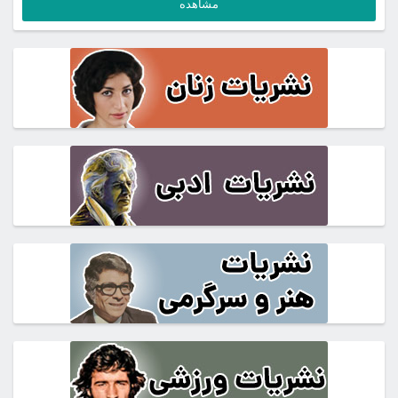
مشاهده
فعلی
14,600,000تومان
بود.
5,850,000تومان
است.