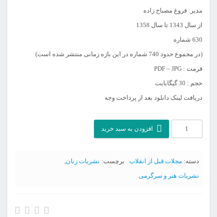
مدیر: فروغ مصباح زاده
از سال 1343 تا سال 1358
630 شماره
(در مجموع حدود 740 شماره در این بازه زمانی منتشر شده است)
فرمت : PDF – JPG
حجم : 30 گیگابایت
دریافت لینک دانلود بعد از پرداخت وجه
آرشیو
افزودن به سبد خرید
مجله
زن
دسته:
مجلات قبل از انقلاب
برچسب:
نشریات زنان
,
روز
نشریات هنر و سرگرمی
عدد