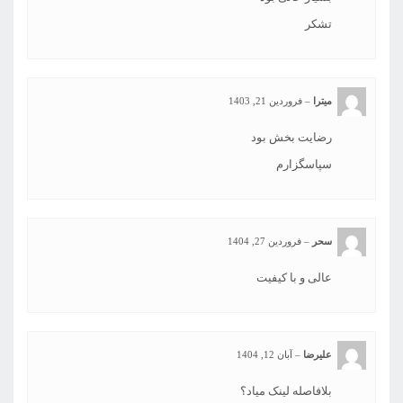
تشکر
میترا
–
فروردین 21, 1403
رضایت بخش بود
سپاسگزارم
سحر
–
فروردین 27, 1404
عالی و با کیفیت
علیرضا
–
آبان 12, 1404
بلافاصله لینک میاد؟