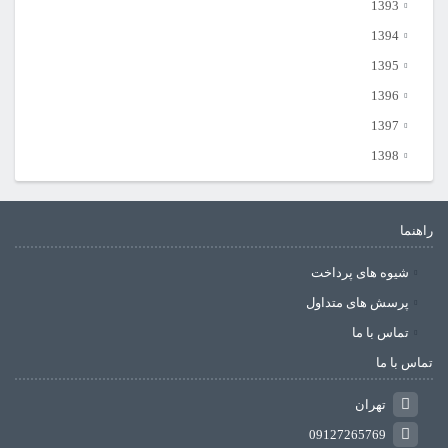
1393
1394
1395
1396
1397
1398
راهنما
شیوه های پرداخت
پرسش های متداول
تماس با ما
تماس با ما
تهران
09127265769