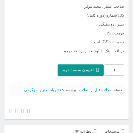
صاحب امتیاز : مجید موقر
135 شماره (دوره کامل)
نشر : دو هفتگی
فرمت : JPG
حجم : 6.9 گیگابایت
دریافت لینک دانلود بعد از پرداخت وجه
آرشیو
افزودن به سبد خرید
مجله
مهرگان
دسته:
مجلات قبل از انقلاب
برچسب:
نشریات هنر و سرگرمی
عدد
توضیحات
نظرات (0)