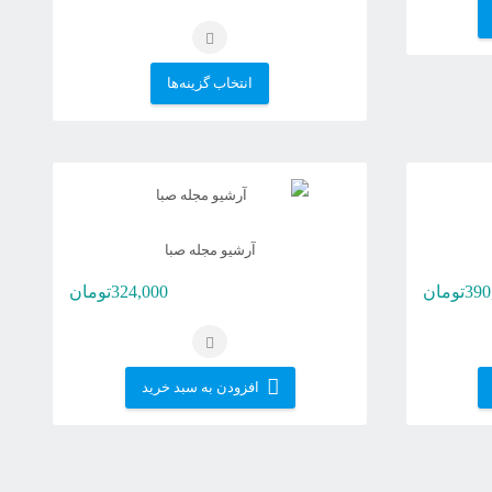
این
انتخاب گزینه‌ها
محصول
دارای
انواع
مختلفی
می
آرشیو مجله صبا
باشد.
390
تومان
324,000
تومان
گزینه
ها
ممکن
افزودن به سبد خرید
است
در
صفحه