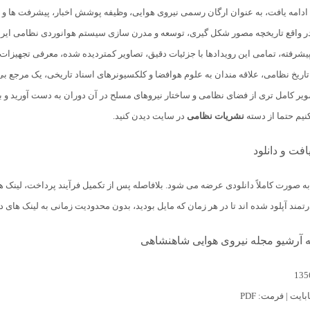
تا سال ۱۳۵۷ ادامه یافت، به عنوان ارگان رسمی نیروی هوایی، وظیفه پوشش اخبار، پیشرفت ه
واقع تاریخچه مصور شکل گیری، توسعه و مدرن سازی سیستم هوانوردی نظامی ایران را 
یشرفته، تمامی این رویدادها با جزئیات دقیق، تصاویر کمتردیده شده، معرفی تجهیزات
اریخ نظامی، علاقه مندان به علوم هوافضا و کلکسیونرهای اسناد تاریخی، یک مرجع
ویر کامل تری از فضای نظامی و ساختار نیروهای مسلح در آن دوران به دست آورید و ب
نیم حتما از دسته
نشریات نظامی
در سایت دیدن کنید.
فت و دانلود
 صورت کاملاً دانلودی عرضه می شود. بلافاصله پس از تکمیل فرآیند پرداخت، لینک ه
مند آپلود شده اند تا در هر زمان که مایل بودید، بدون محدودیت زمانی به لینک های 
نه آرشیو مجله نیروی هوایی شاهنشاهی