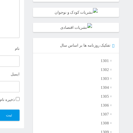
تفکیک روزنامه ها بر اساس سال
نام
1301
1302
ایمیل
1303
1304
1305
ذخیره نام
1306
1307
1308
1309