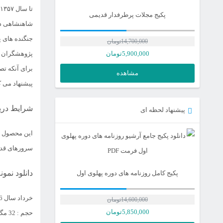
پکیج مجلات پرطرفدار قدیمی
شاهنشاهی در 
جنگنده های پ
14,700,000
تومان
5,900,000
تومان
پژوهشگران ت
برای آنکه تص
مشاهده
پیشنهاد می ک
شرایط دریا
پیشنهاد لحظه ای
این محصول به
سرورهای قدرت
دانلود نمو
پکیج کامل روزنامه های دوره پهلوی اول
خرداد سال 1356
14,600,000
تومان
قیمت
5,850,000
تومان
حجم : 32 مگابایت | فرمت: PDF