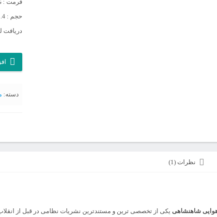
فرمت : JPG
حجم : 2.4 گیگابایت
دریافت لی
آرشیو
افز
مجله
نیروی
دسته:
م
هوایی
شاهنشاه
عدد
نظرات (1)
هوایی شاهنشاهی