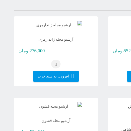
آرشیو مجله ژاندارمری
552
تومان
276,000
تومان
افزودن به سبد خرید
آرشیو مجله قشون
نشاهی