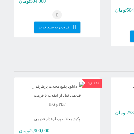
504,000
تومان
504
تومان
افزودن به سبد خرید
تخفیف!
258
تومان
پکیج مجلات پرطرفدار قدیمی
5,900,000
تومان