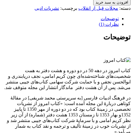
افزودن به سبد خرید
دسته:
مجلات قبل از انقلاب
برچسب:
نشریات ادبی
توضیحات
نظرات (1)
توضیحات
کتاب امروز در دهه 50 در دو دوره و هشت دفتر به همت
شخصیت‌های شناخته‌شده‌ای چون کریم امامی، نجف دریابندری و
ابوالحسن نجفی و با حمایت شرکت سهامی کتاب‌های جیبی منتشر
می‌شد. پس از آن هشت دفتر ماندگار انتشار این مجله متوقف شد.
در فرهنگ ادبیات فارسی [به سرپرستی محمد شریفی] در مقالهٔ
کوتاهی دربارهٔ این مجله آمده است: «کتاب امروز از نشریات
تخصصی در زمینهٔ کتاب بود که در دو دوره از مهر 1350 تا پاییز
1352و بهار 1353 تا زمستان 1353 هشت دفتر (شماره) از آن زیر
نظر کریم‌ امامی و با سرمایهٔ شرکت کتاب‌های جیبی منتشر شد و
از نشریات خوب در زمینهٔ تألیف و ترجمه و نقد کتاب به شمار
می‌آمد.»