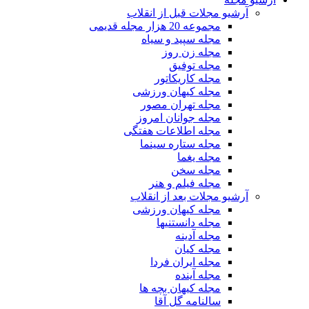
آرشیو مجلات قبل از انقلاب
مجموعه 20 هزار مجله قدیمی
مجله سپید و سیاه
مجله زن روز
مجله توفیق
مجله کاریکاتور
مجله کیهان ورزشی
مجله تهران مصور
مجله جوانان امروز
مجله اطلاعات هفتگی
مجله ستاره سینما
مجله یغما
مجله سخن
مجله فیلم و هنر
آرشیو مجلات بعد از انقلاب
مجله کیهان ورزشی
مجله دانستنیها
مجله آدینه
مجله کیان
مجله ایران فردا
مجله آینده
مجله کیهان بچه ها
سالنامه گل آقا