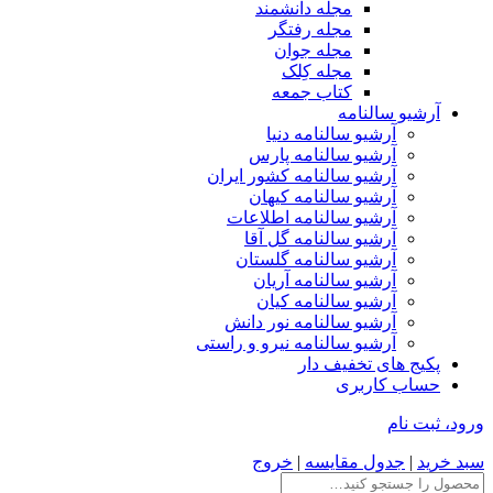
مجله دانشمند
مجله رفتگر
مجله جوان
مجله کِلک
کتاب جمعه
آرشیو سالنامه
آرشیو سالنامه دنیا
آرشیو سالنامه پارس
آرشیو سالنامه کشور ایران
آرشیو سالنامه کیهان
آرشیو سالنامه اطلاعات
آرشیو سالنامه گل آقا
آرشیو سالنامه گلستان
آرشیو سالنامه آریان
آرشیو سالنامه کیان
آرشیو سالنامه نور دانش
آرشیو سالنامه نیرو و راستی
پکیج های تخفیف دار
حساب کاربری
ورود، ثبت نام
سبد خرید
|
جدول مقایسه
|
خروج