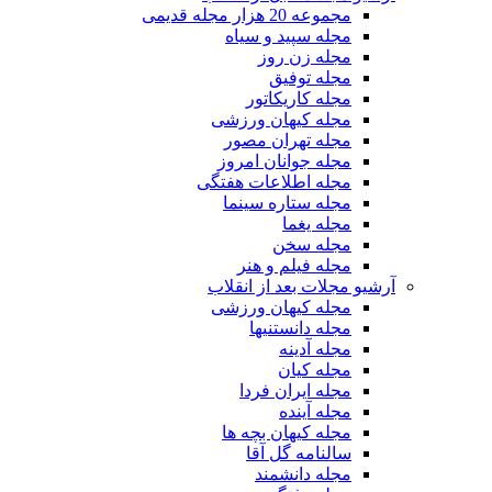
مجموعه 20 هزار مجله قدیمی
مجله سپید و سیاه
مجله زن روز
مجله توفیق
مجله کاریکاتور
مجله کیهان ورزشی
مجله تهران مصور
مجله جوانان امروز
مجله اطلاعات هفتگی
مجله ستاره سینما
مجله یغما
مجله سخن
مجله فیلم و هنر
آرشیو مجلات بعد از انقلاب
مجله کیهان ورزشی
مجله دانستنیها
مجله آدینه
مجله کیان
مجله ایران فردا
مجله آینده
مجله کیهان بچه ها
سالنامه گل آقا
مجله دانشمند