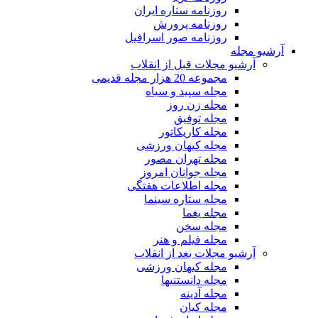
روزنامه ستاره ایران
روزنامه پرورش
روزنامه صور اسرافیل
آرشیو مجله
آرشیو مجلات قبل از انقلاب
مجموعه 20 هزار مجله قدیمی
مجله سپید و سیاه
مجله زن روز
مجله توفیق
مجله کاریکاتور
مجله کیهان ورزشی
مجله تهران مصور
مجله جوانان امروز
مجله اطلاعات هفتگی
مجله ستاره سینما
مجله یغما
مجله سخن
مجله فیلم و هنر
آرشیو مجلات بعد از انقلاب
مجله کیهان ورزشی
مجله دانستنیها
مجله آدینه
مجله کیان