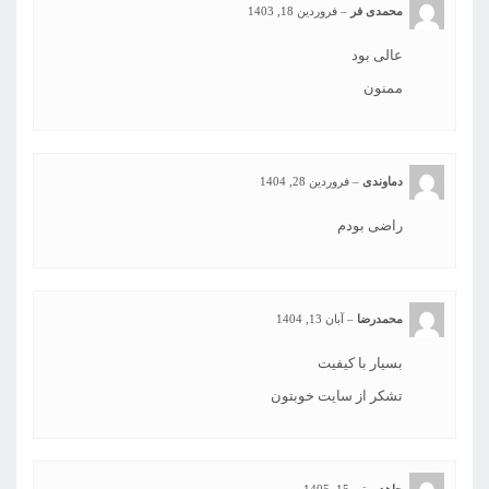
محمدی فر
–
فروردین 18, 1403
عالی بود
ممنون
دماوندی
–
فروردین 28, 1404
راضی بودم
محمدرضا
–
آبان 13, 1404
بسیار با کیفیت
تشکر از سایت خوبتون
جاهد
–
تیر 15, 1405