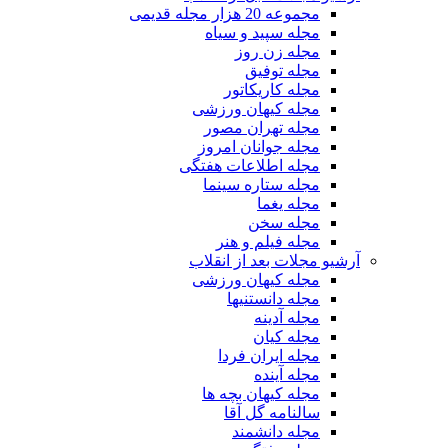
مجموعه 20 هزار مجله قدیمی
مجله سپید و سیاه
مجله زن روز
مجله توفیق
مجله کاریکاتور
مجله کیهان ورزشی
مجله تهران مصور
مجله جوانان امروز
مجله اطلاعات هفتگی
مجله ستاره سینما
مجله یغما
مجله سخن
مجله فیلم و هنر
آرشیو مجلات بعد از انقلاب
مجله کیهان ورزشی
مجله دانستنیها
مجله آدینه
مجله کیان
مجله ایران فردا
مجله آینده
مجله کیهان بچه ها
سالنامه گل آقا
مجله دانشمند