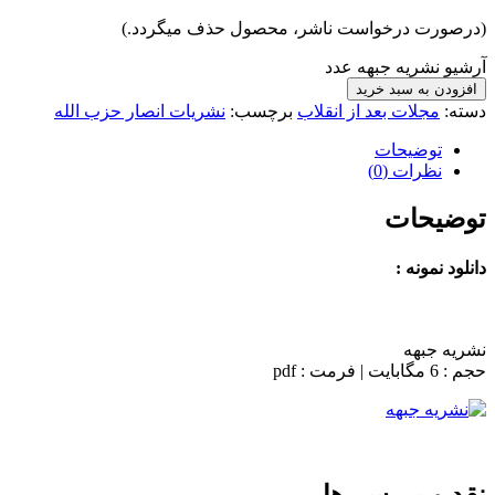
(درصورت درخواست ناشر، محصول حذف میگردد.)
آرشیو نشریه جبهه عدد
افزودن به سبد خرید
دسته:
مجلات بعد از انقلاب
برچسب:
نشریات انصار حزب الله
توضیحات
نظرات (0)
توضیحات
دانلود نمونه :
نشریه جبهه
حجم : 6 مگابایت | فرمت : pdf