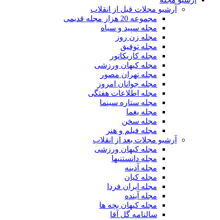
آرشیو مجلات قبل از انقلاب
مجموعه 20 هزار مجله قدیمی
مجله سپید و سیاه
مجله زن روز
مجله توفیق
مجله کاریکاتور
مجله کیهان ورزشی
مجله تهران مصور
مجله جوانان امروز
مجله اطلاعات هفتگی
مجله ستاره سینما
مجله یغما
مجله سخن
مجله فیلم و هنر
آرشیو مجلات بعد از انقلاب
مجله کیهان ورزشی
مجله دانستنیها
مجله آدینه
مجله کیان
مجله ایران فردا
مجله آینده
مجله کیهان بچه ها
سالنامه گل آقا