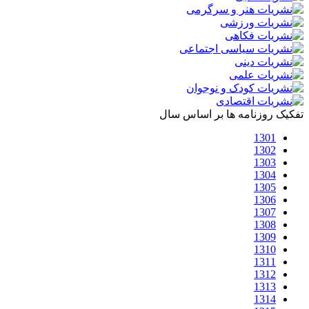
تفکیک روزنامه ها بر اساس سال
1301
1302
1303
1304
1305
1306
1307
1308
1309
1310
1311
1312
1313
1314