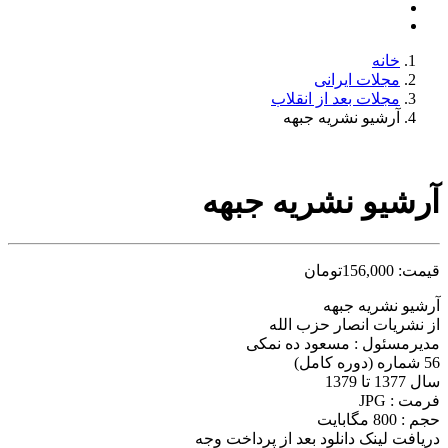
خانه
مجلات ایرانی
مجلات بعد از انقلاب
آرشیو نشریه جبهه
آرشیو نشریه جبهه
قیمت:
156,000
تومان
آرشیو نشریه جبهه
از نشریات انصار حزب الله
مدیرمسئول : مسعود ده نمکی
56 شماره (دوره کامل)
سال 1377 تا 1379
فرمت : JPG
حجم : 800 مگابایت
دریافت لینک دانلود بعد از پرداخت وجه