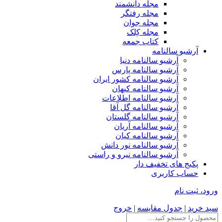
مجله دانشمند
مجله رفتگر
مجله جوان
مجله کِلک
کتاب جمعه
آرشیو سالنامه
آرشیو سالنامه دنیا
آرشیو سالنامه پارس
آرشیو سالنامه کشور ایران
آرشیو سالنامه کیهان
آرشیو سالنامه اطلاعات
آرشیو سالنامه گل آقا
آرشیو سالنامه گلستان
آرشیو سالنامه آریان
آرشیو سالنامه کیان
آرشیو سالنامه نور دانش
آرشیو سالنامه نیرو و راستی
پکیج های تخفیف دار
حساب کاربری
ورود، ثبت نام
سبد خرید
|
جدول مقایسه
|
خروج