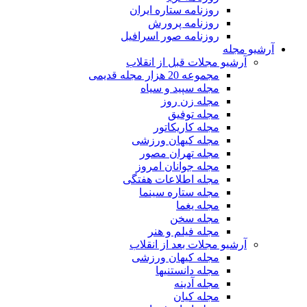
روزنامه ستاره ایران
روزنامه پرورش
روزنامه صور اسرافیل
آرشیو مجله
آرشیو مجلات قبل از انقلاب
مجموعه 20 هزار مجله قدیمی
مجله سپید و سیاه
مجله زن روز
مجله توفیق
مجله کاریکاتور
مجله کیهان ورزشی
مجله تهران مصور
مجله جوانان امروز
مجله اطلاعات هفتگی
مجله ستاره سینما
مجله یغما
مجله سخن
مجله فیلم و هنر
آرشیو مجلات بعد از انقلاب
مجله کیهان ورزشی
مجله دانستنیها
مجله آدینه
مجله کیان