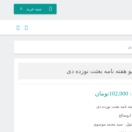
سبد خرید
0
دی
 هفته نامه بعثت نوزده دی
:
102,000
تومان
ته نامه بعثت نوزده دی
ابوصالح
ول : سید محمد موسوی