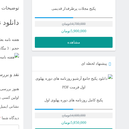
توضیحات
پکیج مجلات پرطرفدار قدیمی
دانلود ن
14,700,000
تومان
5,900,000
تومان
هفته نامه بع
مشاهده
حجم : 3 مگابایت | فرمت : PDF
پیشنهاد لحظه ای
نقد و بررس
هنوز بررسی‌
اولین کسی با
پکیج کامل روزنامه های دوره پهلوی اول
نشانی ایمیل
14,600,000
تومان
دیدگاه شما
*
قیمت
5,850,000
تومان