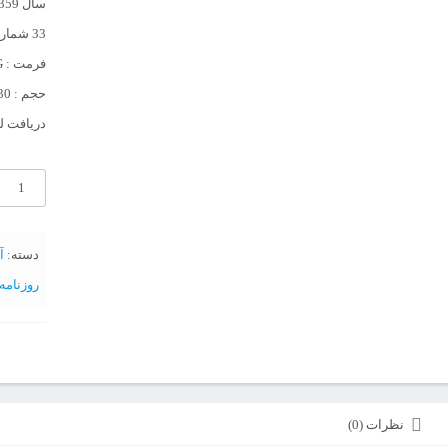
سال 1359و 1360
33 شماره
فرمت : JPG
حجم : 130 مگابایت
دریافت لی
آرشیو
هفته
نامه
دسته:
آ
بعثت
روزنامه ه
نوزده
دی
عدد
نظرات (0)