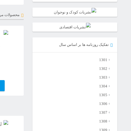
محصولات مر
تفکیک روزنامه ها بر اساس سال
1301
1302
1303
1304
1305
1306
1307
1308
1309