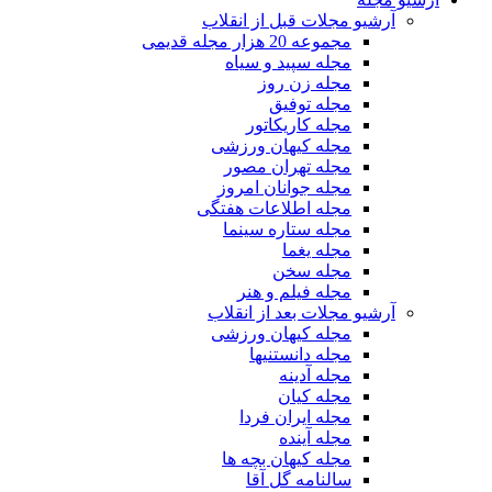
آرشیو مجلات قبل از انقلاب
مجموعه 20 هزار مجله قدیمی
مجله سپید و سیاه
مجله زن روز
مجله توفیق
مجله کاریکاتور
مجله کیهان ورزشی
مجله تهران مصور
مجله جوانان امروز
مجله اطلاعات هفتگی
مجله ستاره سینما
مجله یغما
مجله سخن
مجله فیلم و هنر
آرشیو مجلات بعد از انقلاب
مجله کیهان ورزشی
مجله دانستنیها
مجله آدینه
مجله کیان
مجله ایران فردا
مجله آینده
مجله کیهان بچه ها
سالنامه گل آقا