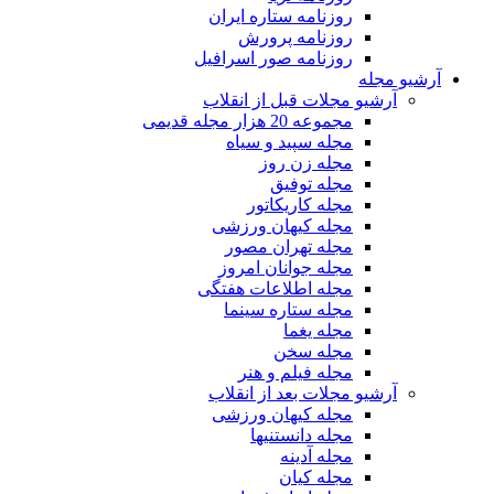
روزنامه ستاره ایران
روزنامه پرورش
روزنامه صور اسرافیل
آرشیو مجله
آرشیو مجلات قبل از انقلاب
مجموعه 20 هزار مجله قدیمی
مجله سپید و سیاه
مجله زن روز
مجله توفیق
مجله کاریکاتور
مجله کیهان ورزشی
مجله تهران مصور
مجله جوانان امروز
مجله اطلاعات هفتگی
مجله ستاره سینما
مجله یغما
مجله سخن
مجله فیلم و هنر
آرشیو مجلات بعد از انقلاب
مجله کیهان ورزشی
مجله دانستنیها
مجله آدینه
مجله کیان