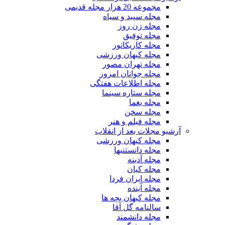
مجموعه 20 هزار مجله قدیمی
مجله سپید و سیاه
مجله زن روز
مجله توفیق
مجله کاریکاتور
مجله کیهان ورزشی
مجله تهران مصور
مجله جوانان امروز
مجله اطلاعات هفتگی
مجله ستاره سینما
مجله یغما
مجله سخن
مجله فیلم و هنر
آرشیو مجلات بعد از انقلاب
مجله کیهان ورزشی
مجله دانستنیها
مجله آدینه
مجله کیان
مجله ایران فردا
مجله آینده
مجله کیهان بچه ها
سالنامه گل آقا
مجله دانشمند