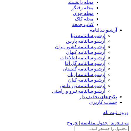
مجله دانشمند
مجله رفتگر
مجله جوان
مجله کِلک
کتاب جمعه
آرشیو سالنامه
آرشیو سالنامه دنیا
آرشیو سالنامه پارس
آرشیو سالنامه کشور ایران
آرشیو سالنامه کیهان
آرشیو سالنامه اطلاعات
آرشیو سالنامه گل آقا
آرشیو سالنامه گلستان
آرشیو سالنامه آریان
آرشیو سالنامه کیان
آرشیو سالنامه نور دانش
آرشیو سالنامه نیرو و راستی
پکیج های تخفیف دار
حساب کاربری
ورود، ثبت نام
سبد خرید
|
جدول مقایسه
|
خروج