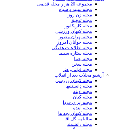
مجموعه 20 هزار مجله قدیمی
مجله سپید و سیاه
مجله زن روز
مجله توفیق
مجله کاریکاتور
مجله کیهان ورزشی
مجله تهران مصور
مجله جوانان امروز
مجله اطلاعات هفتگی
مجله ستاره سینما
مجله یغما
مجله سخن
مجله فیلم و هنر
آرشیو مجلات بعد از انقلاب
مجله کیهان ورزشی
مجله دانستنیها
مجله آدینه
مجله کیان
مجله ایران فردا
مجله آینده
مجله کیهان بچه ها
سالنامه گل آقا
مجله دانشمند