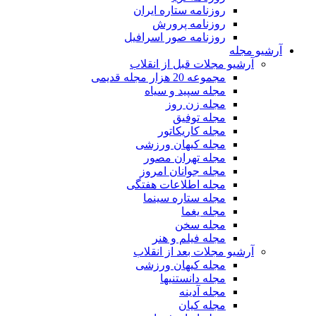
روزنامه ستاره ایران
روزنامه پرورش
روزنامه صور اسرافیل
آرشیو مجله
آرشیو مجلات قبل از انقلاب
مجموعه 20 هزار مجله قدیمی
مجله سپید و سیاه
مجله زن روز
مجله توفیق
مجله کاریکاتور
مجله کیهان ورزشی
مجله تهران مصور
مجله جوانان امروز
مجله اطلاعات هفتگی
مجله ستاره سینما
مجله یغما
مجله سخن
مجله فیلم و هنر
آرشیو مجلات بعد از انقلاب
مجله کیهان ورزشی
مجله دانستنیها
مجله آدینه
مجله کیان