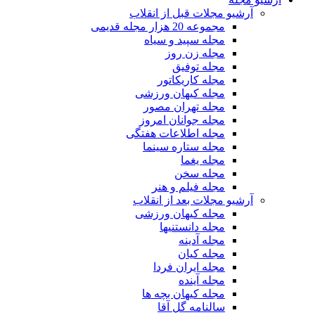
آرشیو مجلات قبل از انقلاب
مجموعه 20 هزار مجله قدیمی
مجله سپید و سیاه
مجله زن روز
مجله توفیق
مجله کاریکاتور
مجله کیهان ورزشی
مجله تهران مصور
مجله جوانان امروز
مجله اطلاعات هفتگی
مجله ستاره سینما
مجله یغما
مجله سخن
مجله فیلم و هنر
آرشیو مجلات بعد از انقلاب
مجله کیهان ورزشی
مجله دانستنیها
مجله آدینه
مجله کیان
مجله ایران فردا
مجله آینده
مجله کیهان بچه ها
سالنامه گل آقا