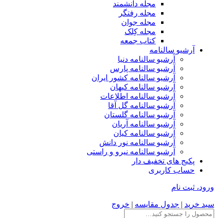
مجله دانشمند
مجله رفتگر
مجله جوان
مجله کِلک
کتاب جمعه
آرشیو سالنامه
آرشیو سالنامه دنیا
آرشیو سالنامه پارس
آرشیو سالنامه کشور ایران
آرشیو سالنامه کیهان
آرشیو سالنامه اطلاعات
آرشیو سالنامه گل آقا
آرشیو سالنامه گلستان
آرشیو سالنامه آریان
آرشیو سالنامه کیان
آرشیو سالنامه نور دانش
آرشیو سالنامه نیرو و راستی
پکیج های تخفیف دار
حساب کاربری
ورود، ثبت نام
سبد خرید
|
جدول مقایسه
|
خروج