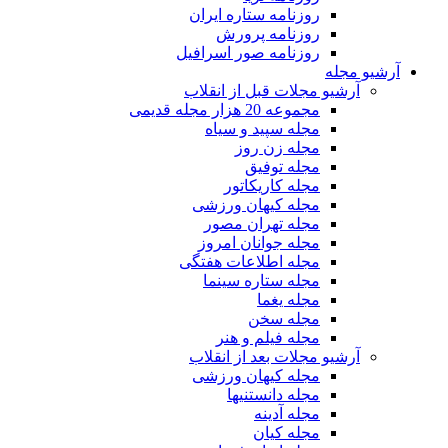
روزنامه ستاره ایران
روزنامه پرورش
روزنامه صور اسرافیل
آرشیو مجله
آرشیو مجلات قبل از انقلاب
مجموعه 20 هزار مجله قدیمی
مجله سپید و سیاه
مجله زن روز
مجله توفیق
مجله کاریکاتور
مجله کیهان ورزشی
مجله تهران مصور
مجله جوانان امروز
مجله اطلاعات هفتگی
مجله ستاره سینما
مجله یغما
مجله سخن
مجله فیلم و هنر
آرشیو مجلات بعد از انقلاب
مجله کیهان ورزشی
مجله دانستنیها
مجله آدینه
مجله کیان