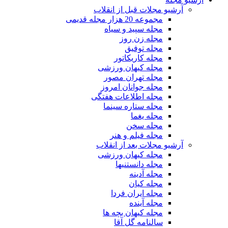
آرشیو مجلات قبل از انقلاب
مجموعه 20 هزار مجله قدیمی
مجله سپید و سیاه
مجله زن روز
مجله توفیق
مجله کاریکاتور
مجله کیهان ورزشی
مجله تهران مصور
مجله جوانان امروز
مجله اطلاعات هفتگی
مجله ستاره سینما
مجله یغما
مجله سخن
مجله فیلم و هنر
آرشیو مجلات بعد از انقلاب
مجله کیهان ورزشی
مجله دانستنیها
مجله آدینه
مجله کیان
مجله ایران فردا
مجله آینده
مجله کیهان بچه ها
سالنامه گل آقا