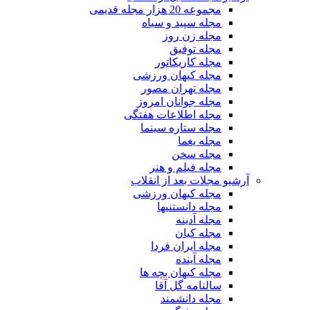
مجموعه 20 هزار مجله قدیمی
مجله سپید و سیاه
مجله زن روز
مجله توفیق
مجله کاریکاتور
مجله کیهان ورزشی
مجله تهران مصور
مجله جوانان امروز
مجله اطلاعات هفتگی
مجله ستاره سینما
مجله یغما
مجله سخن
مجله فیلم و هنر
آرشیو مجلات بعد از انقلاب
مجله کیهان ورزشی
مجله دانستنیها
مجله آدینه
مجله کیان
مجله ایران فردا
مجله آینده
مجله کیهان بچه ها
سالنامه گل آقا
مجله دانشمند