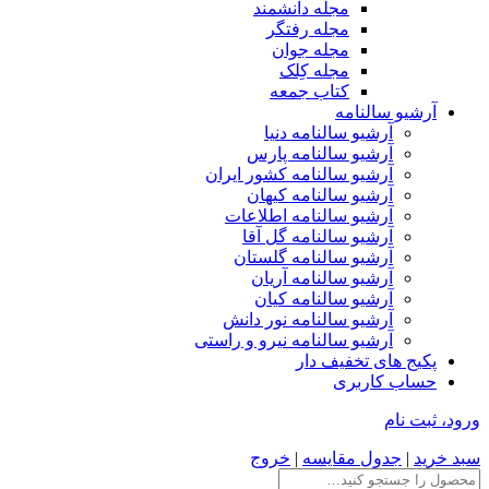
مجله دانشمند
مجله رفتگر
مجله جوان
مجله کِلک
کتاب جمعه
آرشیو سالنامه
آرشیو سالنامه دنیا
آرشیو سالنامه پارس
آرشیو سالنامه کشور ایران
آرشیو سالنامه کیهان
آرشیو سالنامه اطلاعات
آرشیو سالنامه گل آقا
آرشیو سالنامه گلستان
آرشیو سالنامه آریان
آرشیو سالنامه کیان
آرشیو سالنامه نور دانش
آرشیو سالنامه نیرو و راستی
پکیج های تخفیف دار
حساب کاربری
ورود، ثبت نام
سبد خرید
|
جدول مقایسه
|
خروج