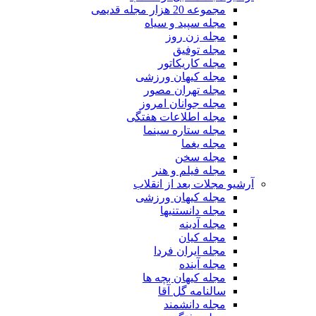
مجموعه 20 هزار مجله قدیمی
مجله سپید و سیاه
مجله زن روز
مجله توفیق
مجله کاریکاتور
مجله کیهان ورزشی
مجله تهران مصور
مجله جوانان امروز
مجله اطلاعات هفتگی
مجله ستاره سینما
مجله یغما
مجله سخن
مجله فیلم و هنر
آرشیو مجلات بعد از انقلاب
مجله کیهان ورزشی
مجله دانستنیها
مجله آدینه
مجله کیان
مجله ایران فردا
مجله آینده
مجله کیهان بچه ها
سالنامه گل آقا
مجله دانشمند