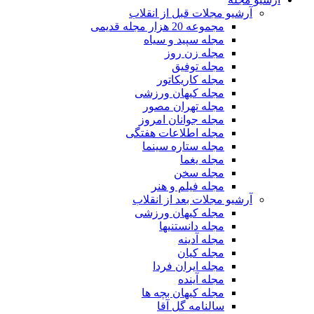
آرشیو مجلات قبل از انقلاب
مجموعه 20 هزار مجله قدیمی
مجله سپید و سیاه
مجله زن روز
مجله توفیق
مجله کاریکاتور
مجله کیهان ورزشی
مجله تهران مصور
مجله جوانان امروز
مجله اطلاعات هفتگی
مجله ستاره سینما
مجله یغما
مجله سخن
مجله فیلم و هنر
آرشیو مجلات بعد از انقلاب
مجله کیهان ورزشی
مجله دانستنیها
مجله آدینه
مجله کیان
مجله ایران فردا
مجله آینده
مجله کیهان بچه ها
سالنامه گل آقا