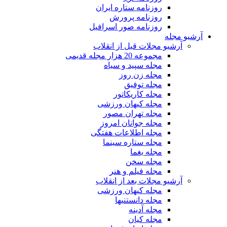
روزنامه ستاره ایران
روزنامه پرورش
روزنامه صور اسرافیل
آرشیو مجله
آرشیو مجلات قبل از انقلاب
مجموعه 20 هزار مجله قدیمی
مجله سپید و سیاه
مجله زن روز
مجله توفیق
مجله کاریکاتور
مجله کیهان ورزشی
مجله تهران مصور
مجله جوانان امروز
مجله اطلاعات هفتگی
مجله ستاره سینما
مجله یغما
مجله سخن
مجله فیلم و هنر
آرشیو مجلات بعد از انقلاب
مجله کیهان ورزشی
مجله دانستنیها
مجله آدینه
مجله کیان