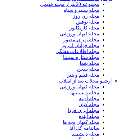
مجموعه 20 هزار مجله قدیمی
مجله سپید و سیاه
مجله زن روز
مجله توفیق
مجله کاریکاتور
مجله کیهان ورزشی
مجله تهران مصور
مجله جوانان امروز
مجله اطلاعات هفتگی
مجله ستاره سینما
مجله یغما
مجله سخن
مجله فیلم و هنر
آرشیو مجلات بعد از انقلاب
مجله کیهان ورزشی
مجله دانستنیها
مجله آدینه
مجله کیان
مجله ایران فردا
مجله آینده
مجله کیهان بچه ها
سالنامه گل آقا
مجله دانشمند