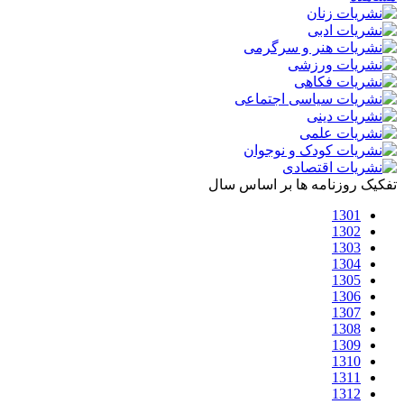
تفکیک روزنامه ها بر اساس سال
1301
1302
1303
1304
1305
1306
1307
1308
1309
1310
1311
1312