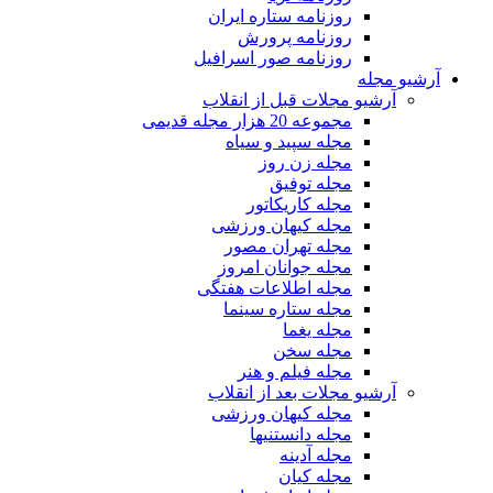
روزنامه ستاره ایران
روزنامه پرورش
روزنامه صور اسرافیل
آرشیو مجله
آرشیو مجلات قبل از انقلاب
مجموعه 20 هزار مجله قدیمی
مجله سپید و سیاه
مجله زن روز
مجله توفیق
مجله کاریکاتور
مجله کیهان ورزشی
مجله تهران مصور
مجله جوانان امروز
مجله اطلاعات هفتگی
مجله ستاره سینما
مجله یغما
مجله سخن
مجله فیلم و هنر
آرشیو مجلات بعد از انقلاب
مجله کیهان ورزشی
مجله دانستنیها
مجله آدینه
مجله کیان