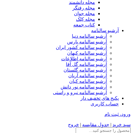
مجله دانشمند
مجله رفتگر
مجله جوان
مجله کِلک
کتاب جمعه
آرشیو سالنامه
آرشیو سالنامه دنیا
آرشیو سالنامه پارس
آرشیو سالنامه کشور ایران
آرشیو سالنامه کیهان
آرشیو سالنامه اطلاعات
آرشیو سالنامه گل آقا
آرشیو سالنامه گلستان
آرشیو سالنامه آریان
آرشیو سالنامه کیان
آرشیو سالنامه نور دانش
آرشیو سالنامه نیرو و راستی
پکیج های تخفیف دار
حساب کاربری
ورود، ثبت نام
سبد خرید
|
جدول مقایسه
|
خروج