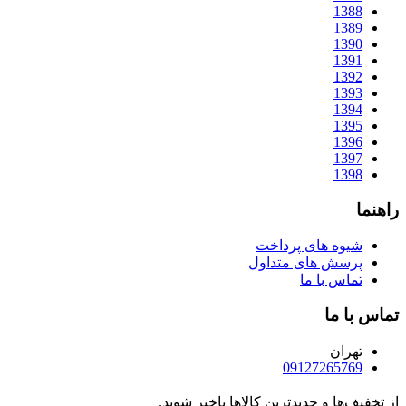
1388
1389
1390
1391
1392
1393
1394
1395
1396
1397
1398
راهنما
شیوه های پرداخت
پرسش های متداول
تماس با ما
تماس با ما
تهران
09127265769
از تخفیف‌ها و جدیدترین‌ کالاها باخبر شوید.