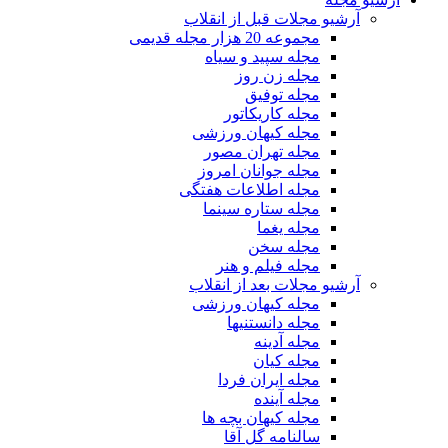
آرشیو مجلات قبل از انقلاب
مجموعه 20 هزار مجله قدیمی
مجله سپید و سیاه
مجله زن روز
مجله توفیق
مجله کاریکاتور
مجله کیهان ورزشی
مجله تهران مصور
مجله جوانان امروز
مجله اطلاعات هفتگی
مجله ستاره سینما
مجله یغما
مجله سخن
مجله فیلم و هنر
آرشیو مجلات بعد از انقلاب
مجله کیهان ورزشی
مجله دانستنیها
مجله آدینه
مجله کیان
مجله ایران فردا
مجله آینده
مجله کیهان بچه ها
سالنامه گل آقا