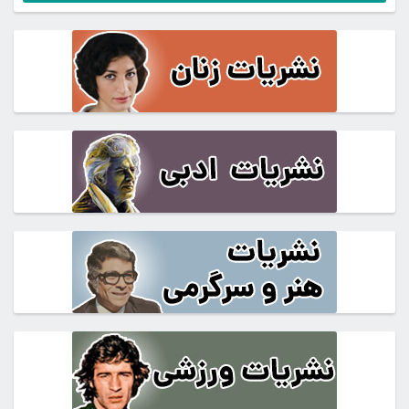
فعلی
14,600,000تومان
بود.
5,850,000تومان
است.