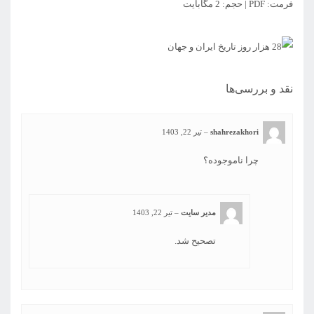
فرمت: PDF | حجم: 2 مگابایت
نقد و بررسی‌ها
shahrezakhori
–
تیر 22, 1403
چرا ناموجوده؟
مدیر سایت
–
تیر 22, 1403
تصحیح شد.