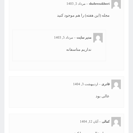
shahrezakhori
–
مرداد 5, 1403
مجله (این هفته) را هم موجود کنید
مدیر سایت
–
مرداد 5, 1403
نداریم متاسفانه
قادری
–
اردیبهشت 3, 1404
عالی بود
کمالی
–
آبان 12, 1404